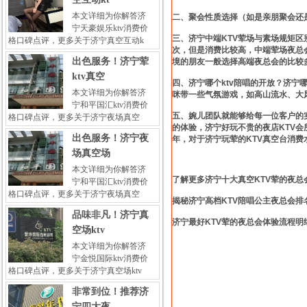
本文详细为你解答济
二、聚会性质选择（如是亲朋聚会还
宁天豪娱乐ktv消费价
三、济宁中端KTV荤场与素场规矩
格口碑点评，更多关于济宁真空互动k
次，但是消费比较高，中端荤场夜总
出色服务！济宁荤
境的朋友一般选择高端夜总会的比较
ktv真空
四、济宁哪个ktv陪唱的开放？济宁
本文详细为你解答济
咪带一些气氛游戏，如高山流水、大
宁和平国汇ktv消费价
五、婉儿团队就能够给每一位客户的
格口碑点评，更多关于济宁夜场真空
的体验，济宁好玩不贵的夜店KTV
出色服务！济宁夜
年，对于济宁玩荤的KTV真空台消费
场真空场
本文详细为你解答济
了解更多济宁十大真空KTV荤的夜总会娱乐会
宁和平国汇ktv消费价
格口碑点评，更多关于济宁夜场真空
揭秘济宁高档KTV陪唱公主夜总会排名明细点击
品味非凡！济宁真
济宁最好KTV荤的夜总会体验流程明细点击——>>
空场ktv
本文详细为你解答济
宁金悦国际ktv消费价
格口碑点评，更多关于济宁真空场ktv
非常到位！推荐济
宁四大夜