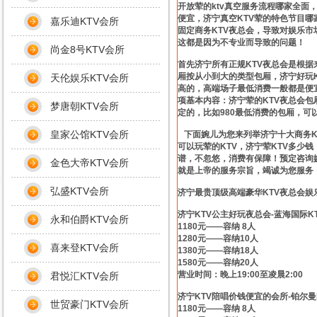
开放荤的ktv真空服务流程哪家全面
便宜，济宁真空KTV荤的特色节目
嘉乐迪KTV会所
固定商务KTV夜总会，导致对娱乐
这都是因为不专业而导致的问题！
尚金8号KTV会所
首先济宁所有正规KTV夜总会是根
厢按从小到大的类型包厢，济宁好玩K
天伦娱乐KTV会所
高的，高端场子最低消费一般都是便
项基本内容：济宁荤的KTV夜总会
梦唐朝KTV会所
定的，比如980最低消费的包厢，
皇家公馆KTV会所
下面婉儿为您来列举济宁十大商务K
可以玩荤的KTV，济宁荤KTV多少
谱，不忽悠，消费有保障！预定咨询
金色大帝KTV会所
就是上帝的服务宗旨，竭诚为您服务
弘盛KTV会所
济宁最贵顶级高端豪华KTV夜总会娱
济宁KTV公主好玩夜总会-蓝海国际K
永和伯爵KTV会所
1180元——容纳 8人
1280元——容纳10人
喜来登KTV会所
1380元——容纳18人
1580元——容纳20人
营业时间：晚上19:00至凌晨2:00
君悦汇KTV会所
济宁KTV陪唱价钱便宜的会所-铂尔曼
世贸豪门KTV会所
1180元——容纳 8人