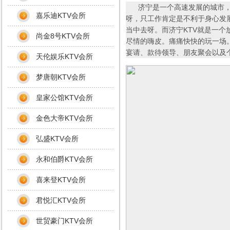
济宁是一个高速发展的城市，经
嘉乐迪KTV会所
呀，只工作肯定是不利于身心发
当中去呀。而济宁KTV就是一个
尚金8号KTV会所
尽情的嗨皮。痛痛快快的玩一场。那
宴请、款待领导、朋友聚会以及
天伦娱乐KTV会所
梦唐朝KTV会所
皇家公馆KTV会所
金色大帝KTV会所
弘盛KTV会所
永和伯爵KTV会所
喜来登KTV会所
君悦汇KTV会所
世贸豪门KTV会所