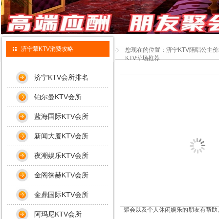
济宁荤KTV消费攻略
您现在的位置：
济宁KTV陪唱公主
KTV荤场推荐
济宁KTV会所排名
铂尔曼KTV会所
蓝海国际KTV会所
新闻大厦KTV会所
夜潮娱乐KTV会所
金阁徕赫KTV会所
金鼎国际KTV会所
聚会以及个人休闲娱乐的朋友有帮助
阿玛尼KTV会所