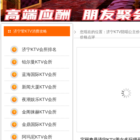
济宁荤KTV消费攻略
您现在的位置：
济宁KTV陪唱公主
价格点评
济宁KTV会所排名
铂尔曼KTV会所
蓝海国际KTV会所
新闻大厦KTV会所
夜潮娱乐KTV会所
金阁徕赫KTV会所
金鼎国际KTV会所
阿玛尼KTV会所
宝丽鑫是济宁KTV美女多玩得