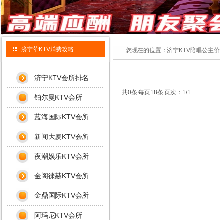
济宁荤KTV消费攻略
您现在的位置：
济宁KTV陪唱公主
济宁KTV会所排名
共0条 每页18条 页次：1/1
铂尔曼KTV会所
蓝海国际KTV会所
新闻大厦KTV会所
夜潮娱乐KTV会所
金阁徕赫KTV会所
金鼎国际KTV会所
阿玛尼KTV会所