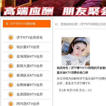
济宁荤KTV消费攻略
您现在的位置：
济宁KTV陪唱公主
济宁KTV会所排名
铂尔曼KTV会所
蓝海国际KTV会所
新闻大厦KTV会所
独具特色！济宁哪个KTV陪唱的开放服
嘉乐迪KTV消费价格口碑
夜潮娱乐KTV会所
本文详细为你解答济宁嘉乐迪KTV消费
点评，更多关于济宁哪个K
金阁徕赫KTV会所
共1条 每页18条 页次：1/1
金鼎国际KTV会所
阿玛尼KTV会所