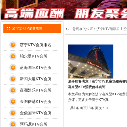
济宁荤KTV消费攻略
您现在的位置：
济宁KTV陪唱公主
济宁KTV会所排名
铂尔曼KTV会所
蓝海国际KTV会所
新闻大厦KTV会所
最令顾客满意！济宁KTV真空场服务哪
喜来登KTV消费价格点评
夜潮娱乐KTV会所
本文详细为你解答济宁喜来登KTV消费
点评，更多关于济宁KTV真
金阁徕赫KTV会所
共1条 每页18条 页次：1/1
金鼎国际KTV会所
阿玛尼KTV会所